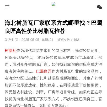
海北树脂瓦厂家联系方式哪里找？巴蜀
良匠高性价比树脂瓦推荐
发布时间：2025-05-05 10:58:21
浏览次数：49211
树脂瓦
作为现代建筑中常用的屋面材料，凭借轻便耐用、
环保美观等特点，逐渐替代传统瓦材成为市场新宠。然
而，面对众多树脂瓦厂家，如何找到靠谱的供应商成为消
费者关注的焦点。
巴蜀良匠
作为树脂瓦行业的知名品牌，
在
海北地区
以高性价比和过硬品质脱颖而出。其生产的树
脂瓦不仅厚度达标、性能稳定，在同等质量下价格更优，
深受新农村建设、别墅、厂房等项目青睐。如果您正在寻
找优质
海北
树脂瓦厂家联系方式，不妨锁定巴蜀良匠，官
网及电话一键直达，省时省力更省心！