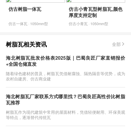
仿古树脂一体瓦
仿古小青瓦型树脂瓦,颜色
厚度支持定制
仿古一体瓦 · 1050mm型
仿古小青瓦 · 1050mm型
树脂瓦相关资讯
全部
海北树脂瓦批发价格表2025版｜巴蜀良匠厂家直销报价
+全国仓储直发
随着绿色建材的普及，树脂瓦凭借耐腐蚀、隔热隔音等优势，成为
农村自建房、仿古商业建
海北树脂瓦厂家联系方式哪里找？巴蜀良匠高性价比树脂
瓦推荐
树脂瓦作为现代建筑中常用的屋面材料，凭借轻便耐用、环保美观
等特点，逐渐替代传统瓦