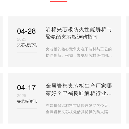
04-28
岩棉夹芯板防火性能解析与
聚氨酯夹芯板选购指南
2025
夹芯板资讯
夹芯板的核心竞争力在于芯材与工艺的
协同创新。例如，聚氨酯芯材凭借闭孔
率高（≥95%）和导热系数低
（0.022W/(m·K)），成为冷链物流与低
温建筑的优选；岩棉芯材则以1000℃
04-17
金属岩棉夹芯板生产厂家哪
家好？巴蜀良匠解析行业标
2025
杆标准与选购指南
夹芯板资讯
在建筑保温材料市场快速发展的今天，
金属岩棉夹芯板凭借其优异的防火隔热
性能成为工业厂房、商业综合体的首选
建材。本文由深耕行业15年的巴蜀良匠