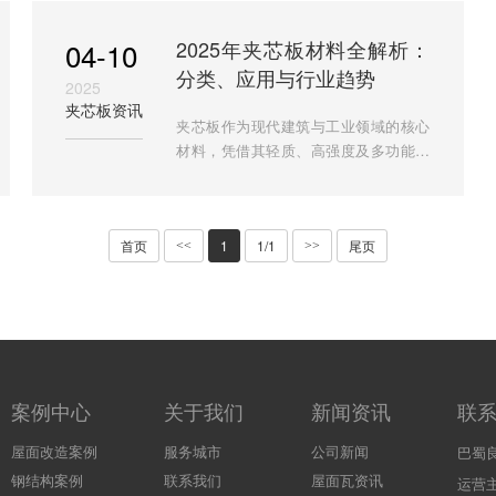
生产研发团队撰写，深度解
04-10
2025年夹芯板材料全解析：
分类、应用与行业趋势
2025
夹芯板资讯
夹芯板作为现代建筑与工业领域的核心
材料，凭借其轻质、高强度及多功能特
性，正成为节能环保趋势下的热门选
择。本文深度解析夹芯板的材料分类、
应用场景及行业发展趋势，结
首页
1
1/1
尾页
<<
>>
案例中心
关于我们
新闻资讯
联
屋面改造案例
服务城市
公司新闻
巴蜀
钢结构案例
联系我们
屋面瓦资讯
运营