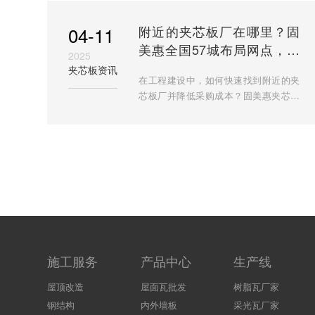
结构、核心优势及应用场景
04-11
附近的夹芯板厂在哪里？固
美惠全国57城布局网点，就
2025
近采购节约成本
夹芯板资讯
在工程建设中，如何快速找到附近的夹
芯板厂并降低采购成本？固美惠夹芯板
凭借全国57城的经销网络及多省生产线
布局，为工程方提供就近采购、快速响
应的解决方案。本文详细解
施工服务
产品中心
生产线
屋顶改造
屋面瓦批发
树脂瓦厂家
钢结构
内外墙板
采光瓦厂家