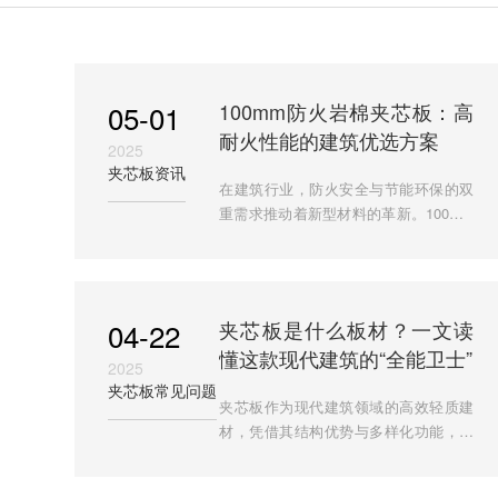
05-01
100mm防火岩棉夹芯板：高
耐火性能的建筑优选方案
2025
夹芯板资讯
在建筑行业，防火安全与节能环保的双
重需求推动着新型材料的革新。100mm
防火岩棉夹芯板作为现代工业与民用建
筑的核心材料，凭借其卓越的耐火性、
保温隔热性及环保性能，成为
04-22
夹芯板是什么板材？一文读
懂这款现代建筑的“全能卫士”
2025
夹芯板常见问题
夹芯板作为现代建筑领域的高效轻质建
材，凭借其结构优势与多样化功能，成
为工业厂房、商业建筑及临时设施的首
选材料。本文深度解析夹芯板的定义、