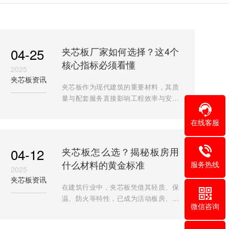
04-25
夹芯板厂家如何选择？这4个
核心指标必须看懂
2025
夹芯板资讯
夹芯板作为现代建筑的重要材料，其质
量与配套服务直接影响工程效率与安全
性。本文将深度解析夹芯板厂家的核心
竞争力，并重点推荐四川巴蜀良匠新材
在线客服
料有限公司——一家在全国
04-12
夹芯板怎么选？揭秘板房用
什么材料的黄金标准
服务热线
2025
夹芯板资讯
在建筑行业中，夹芯板凭借其轻质、保
温、防火等特性，已成为活动板房、厂
微信咨询
房隔断等场景的主流材料。但面对市场
上种类繁多的夹芯板，如何选择适合板