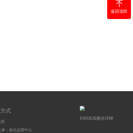
房的材料？本文从材料类型
返回顶部
系方式
扫码添加微信详聊
良匠
主体：海北运营中心