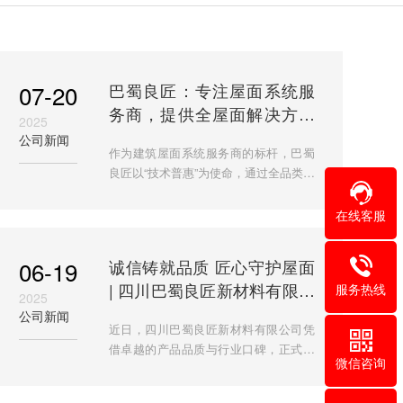
07-20
巴蜀良匠：专注屋面系统服
务商，提供全屋面解决方案
2025
与施工服务​
公司新闻
作为建筑屋面系统服务商的标杆，巴蜀
良匠以“技术普惠”为使命，通过全品类产
品、全国化服务网络及权威认证，为终
端消费者与工程客户提供高性价比解决
在线客服
方案。无论是屋面改造
06-19
诚信铸就品质 匠心守护屋面
| 四川巴蜀良匠新材料有限公
服务热线
2025
司荣膺AAA级信用认证
公司新闻
近日，四川巴蜀良匠新材料有限公司凭
借卓越的产品品质与行业口碑，正式斩
微信咨询
获AAA级信用企业认证（证书编号：
GXC20250616B1D106029）。作为屋面