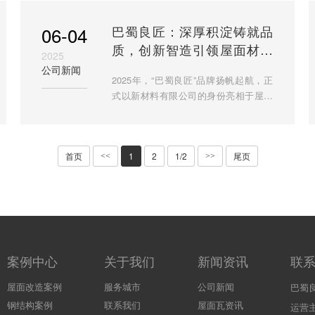
知识产权保护意识，我司已完成
06-04
巴蜀良匠：深厚积淀铸就品
质，创新智造引领屋面材料
2025
新标杆
公司新闻
2025年，“巴蜀良匠”品牌扬帆起航，正
式以新材料有限公司的身份亮相于屋面
建材领域。这个崭新的名字，承载的却
绝非是零起点的新手探索。它源自于一
家在屋面瓦材料销售领域
首页
1
2
1/2
尾页
<<
>>
案例中心
关于我们
新闻资讯
联
屋面改造案例
服务城市
公司新闻
巴蜀
钢结构案例
联系我们
屋面瓦资讯
运营