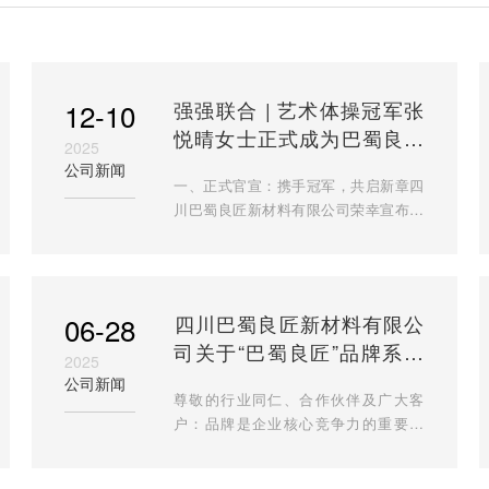
12-10
强强联合 | 艺术体操冠军张
悦晴女士正式成为巴蜀良匠
2025
品牌代言人
公司新闻
一、正式官宣：携手冠军，共启新章四
川巴蜀良匠新材料有限公司荣幸宣布，
即日起，艺术体操冠军张悦晴女士正式
出任我司品牌代言人。此次合作是基于
双方对“精益求精、追求卓
06-28
​四川巴蜀良匠新材料有限公
司关于“巴蜀良匠”品牌系列
2025
logo图形版权登记的申请声
公司新闻
尊敬的行业同仁、合作伙伴及广大客
明​
户：品牌是企业核心竞争力的重要载
体，视觉符号则是品牌价值最直观的传
递者。为规范品牌视觉形象管理，强化