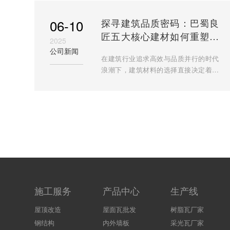
关logo图形的版权归属及
06-10
探寻建筑品质密码：巴蜀良
匠五大核心建材如何重塑空
2025
间价值
公司新闻
在建筑行业追求高效与品质并行的时代
浪潮下，建筑材料的选择直接决定着工
程的质量与使用寿命。巴蜀良匠深耕建
材领域多年，以 ASA 合成树脂瓦、彩
石金属瓦、FRP 采光板、耐力
施工服务
产品中心
生产线
屋顶改造
屋面瓦批发
树脂瓦厂家
钢结构
内外墙板
采光瓦厂家