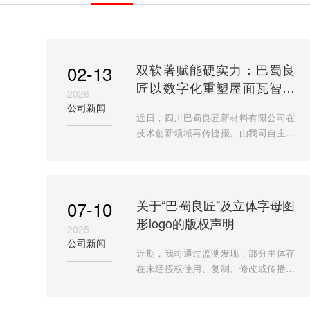
02-13
双软著赋能硬实力：巴蜀良
匠以数字化重塑屋面瓦智造
2026
新标杆
公司新闻
近日，四川巴蜀良匠新材料有限公司在
技术创新领域再传捷报。由我司自主研
发的“屋面瓦原材料智能配比系统”与“屋
面瓦用量计算系统”双双获得中华人民共
和国国家版权局计算
07-10
​​关于“巴蜀良匠”及立体字母图
形logo的版权声明​
2025
公司新闻
近期，我司通过监测发现，部分主体存
在未经授权使用、复制、修改或传播我
司“巴蜀良匠”文字logo及立体字母图形
logo的行为。为维护合法权益，现就相