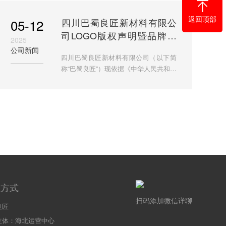
瓦材料领域的创新者，我们始终以
返回顶部
05-12
​​四川巴蜀良匠新材料有限公
司LOGO版权声明暨品牌标
2025
识正式发布​
公司新闻
四川巴蜀良匠新材料有限公司（以下简
称“巴蜀良匠”）现依据《中华人民共和国
著作权法》及《作品自愿登记试行办
法》相关规定，对拟申请著作权登记
的“巴蜀良匠”品牌标识（
系方式
扫码添加微信详聊
良匠
主体：海北运营中心