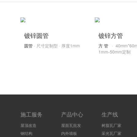
镀锌圆管
镀锌方管
圆管
· 尺寸定制型 · 厚度1mm
方管
· 40mm*6
1mm-50mm定制
施工服务
产品中心
生产线
屋顶改造
屋面瓦批发
树脂瓦厂家
钢结构
内外墙板
采光瓦厂家