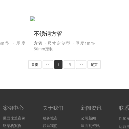
不锈钢方管
0mm型 · 厚度
方管
· 尺寸定制型 · 厚度1mm-
50mm定制
首页
1
1/1
尾页
<<
>>
案例中心
关于我们
新闻资讯
联
屋面改造案例
服务城市
公司新闻
巴蜀
钢结构案例
联系我们
屋面瓦资讯
运营