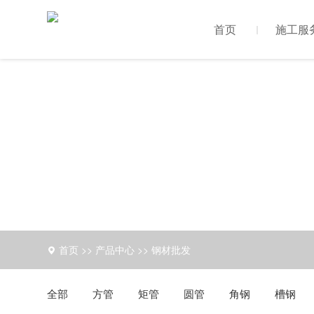
首页
施工服
首页
>>
产品中心
>>
钢材批发
全部
方管
矩管
圆管
角钢
槽钢