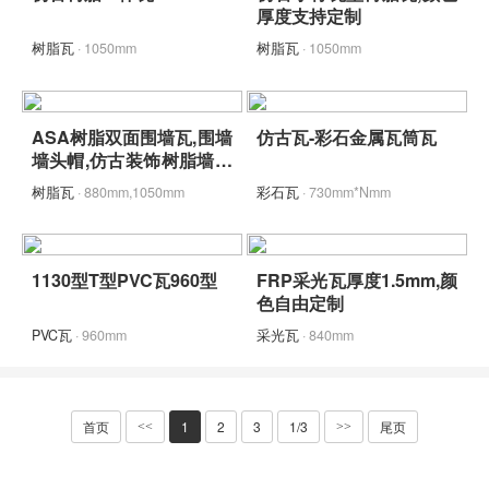
厚度支持定制
树脂瓦
· 1050mm
树脂瓦
· 1050mm
ASA树脂双面围墙瓦,围墙
仿古瓦-彩石金属瓦筒瓦
墙头帽,仿古装饰树脂墙头
瓦
树脂瓦
· 880mm,1050mm
彩石瓦
· 730mm*Nmm
1130型T型PVC瓦960型
FRP采光瓦厚度1.5mm,颜
色自由定制
PVC瓦
· 960mm
采光瓦
· 840mm
首页
1
2
3
1/3
尾页
<<
>>