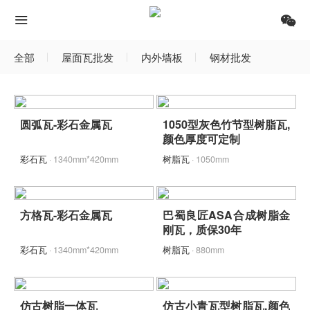
全部
屋面瓦批发
内外墙板
钢材批发
圆弧瓦-彩石金属瓦
1050型灰色竹节型树脂瓦,
颜色厚度可定制
彩石瓦
· 1340mm*420mm
树脂瓦
· 1050mm
方格瓦-彩石金属瓦
巴蜀良匠ASA合成树脂金
刚瓦，质保30年
彩石瓦
· 1340mm*420mm
树脂瓦
· 880mm
仿古树脂一体瓦
仿古小青瓦型树脂瓦,颜色