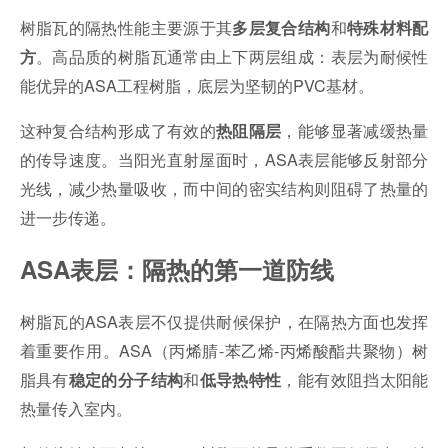
树脂瓦的隔热性能主要源于其
和
多层复合结构
特殊材料配
。高品质的树脂瓦通常由上下两层组成：表层为耐候性
方
能优异的ASA工程树脂，底层为坚韧的PVC基材。
这种复合结构形成了有效的
，能够显著减缓热量
热阻隔层
的传导速度。当阳光直射屋面时，ASA表层能够反射部分
光线，减少热量吸收，而中间的密实结构则阻碍了热量的
进一步传递。
ASA表层：隔热的第一道防线
树脂瓦的ASA表层不仅提供耐候保护，在隔热方面也发挥
着重要作用。ASA（丙烯腈-苯乙烯-丙烯酸酯共聚物）树
脂具有
和
，能有效阻挡太阳能
稳定的分子结构
低导热特性
热量传入室内。