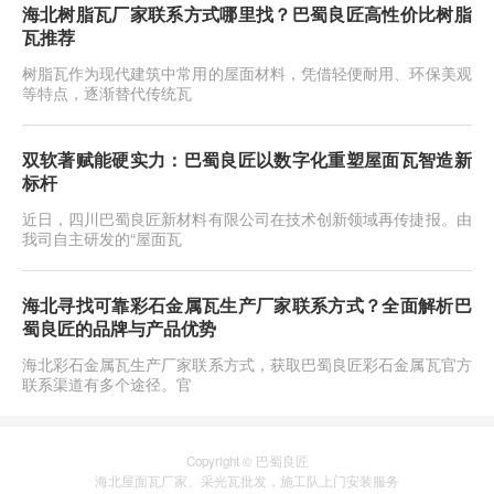
海北树脂瓦厂家联系方式哪里找？巴蜀良匠高性价比树脂
瓦推荐
树脂瓦作为现代建筑中常用的屋面材料，凭借轻便耐用、环保美观
等特点，逐渐替代传统瓦
双软著赋能硬实力：巴蜀良匠以数字化重塑屋面瓦智造新
标杆
近日，四川巴蜀良匠新材料有限公司在技术创新领域再传捷报。由
我司自主研发的“屋面瓦
海北寻找可靠彩石金属瓦生产厂家联系方式？全面解析巴
蜀良匠的品牌与产品优势
海北彩石金属瓦生产厂家联系方式，获取巴蜀良匠彩石金属瓦官方
联系渠道有多个途径。官
Copyright © 巴蜀良匠
海北
屋面瓦厂家
、
采光瓦
批发，施工队上门安装服务