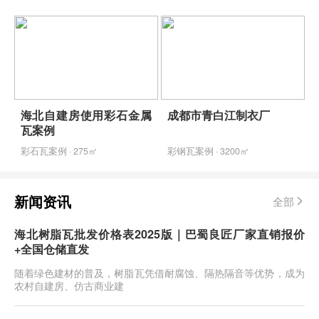
新
海北自建房使用彩石金属
成都市青白江制衣厂
瓦案例
彩石瓦案例 · 275㎡
彩钢瓦案例 · 3200㎡
新闻资讯
全部
海北树脂瓦批发价格表2025版｜巴蜀良匠厂家直销报价
+全国仓储直发
随着绿色建材的普及，树脂瓦凭借耐腐蚀、隔热隔音等优势，成为
农村自建房、仿古商业建