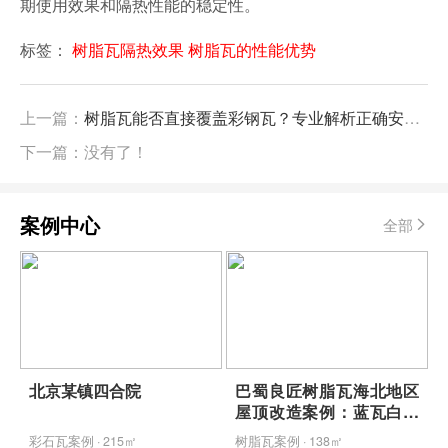
期使用效果和隔热性能的稳定性。
标签：
树脂瓦隔热效果
树脂瓦的性能优势
上一篇：
树脂瓦能否直接覆盖彩钢瓦？专业解析正确安装方法与品牌选择
下一篇：没有了！
案例中心
全部
北京某镇四合院
巴蜀良匠树脂瓦海北地区
屋顶改造案例：蓝瓦白墙
映青山，包工包料省心焕
彩石瓦案例 · 215㎡
树脂瓦案例 · 138㎡