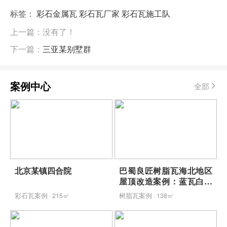
标签：
彩石金属瓦
彩石瓦厂家
彩石瓦施工队
上一篇：没有了！
下一篇：
三亚某别墅群
案例中心
全部
北京某镇四合院
巴蜀良匠树脂瓦海北地区
屋顶改造案例：蓝瓦白墙
映青山，包工包料省心焕
彩石瓦案例 · 215㎡
树脂瓦案例 · 138㎡
新