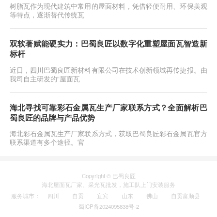
树脂瓦作为现代建筑中常用的屋面材料，凭借轻便耐用、环保美观
等特点，逐渐替代传统瓦
双软著赋能硬实力：巴蜀良匠以数字化重塑屋面瓦智造新
标杆
近日，四川巴蜀良匠新材料有限公司在技术创新领域再传捷报。由
我司自主研发的“屋面瓦
海北寻找可靠彩石金属瓦生产厂家联系方式？全面解析巴
蜀良匠的品牌与产品优势
海北彩石金属瓦生产厂家联系方式，获取巴蜀良匠彩石金属瓦官方
联系渠道有多个途径。官
Copyright © 巴蜀良匠
海北
屋面瓦厂家
、
采光瓦
批发，施工队上门安装服务
服务城市
：
四川
自贡
宜宾
山东
佛山
自贡富顺县
蜀ICP备2024095838号-2